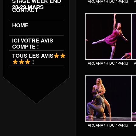
STAGE WEEK END
ARCANA / RIDC / PARIS
A
28-29 MARS
CONTACT
HOME
ICI VOTRE AVIS
COMPTE !
TOUS LES AVIS
!
ARCANA / RIDC / PARIS
A
ARCANA / RIDC / PARIS
A