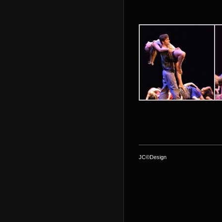
JC©Design