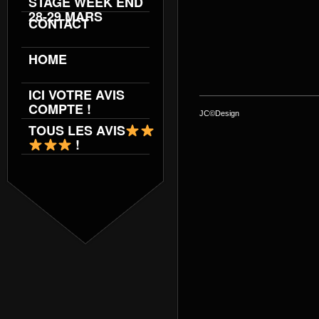
STAGE WEEK END
28-29 MARS
CONTACT
HOME
ICI VOTRE AVIS
COMPTE !
JC©Design
TOUS LES AVIS
!