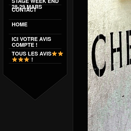
STAGE WEEK END
28-29 MARS
CONTACT
HOME
ICI VOTRE AVIS
COMPTE !
TOUS LES AVIS
!