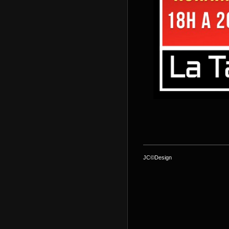
JC©Design