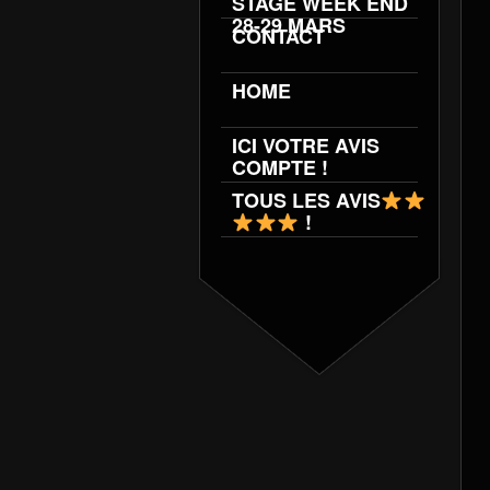
STAGE WEEK END
28-29 MARS
CONTACT
HOME
ICI VOTRE AVIS
COMPTE !
TOUS LES AVIS
!