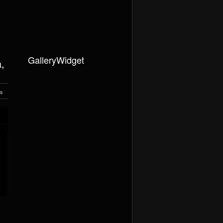
GalleryWidget
,
s