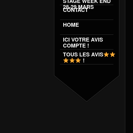
STAGE WEEK END
28-29 MARS
CONTACT
HOME
ICI VOTRE AVIS
COMPTE !
TOUS LES AVIS
!